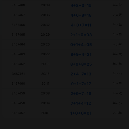
4+8+3=15
3467468
20:39
半✓单
4+6+8=18
3467467
20:36
✓大双
4+0+7=11
3467466
20:32
半✓单
2+1+0=03
3467465
20:29
半✓单
0+1+4=05
3467464
20:25
✓小单
8+9+4=21
3467463
20:22
半✓大
8+9+8=25
3467462
20:18
半✓单
2+4+7=13
3467461
20:15
半✓小
9+1+7=17
3467460
20:11
半✓单
2+9+7=18
3467459
20:08
半✓双
7+1+4=12
3467458
20:04
半✓小
1+0+0=01
3467457
20:01
✓小单