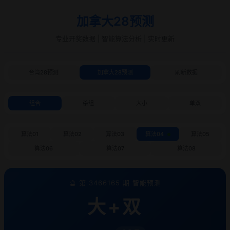
加拿大28预测
专业开奖数据 | 智能算法分析 | 实时更新
台湾28预测
加拿大28预测
刷新数据
组合
杀组
大小
单双
算法01
算法02
算法03
算法04
算法05
算法06
算法07
算法08
🔮 第 3466165 期 智能预测
大+双