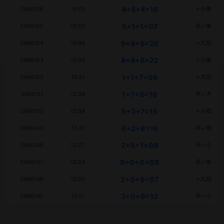
4+8+4=16
3466156
13:55
✗小单
5+1+1=07
3466155
13:52
半✓单
9+8+9=26
3466154
13:48
✓大双
8+8+6=22
3466153
13:45
✗小单
1+1+7=09
3466152
13:41
✗大双
1+7+8=16
3466151
13:38
半✓大
5+3+7=15
3466150
13:34
✗小双
6+2+8=16
3466149
13:31
半✓双
2+5+1=08
3466148
13:27
半✓小
9+0+0=09
3466147
13:24
半✓单
2+0+5=07
3466146
13:20
✗大双
3+0+9=12
3466145
13:17
半✓小