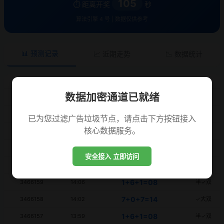
105
⏱️ 距离开奖
秒
算法引擎 4 号 | 数据仅供参考
📊 预测记录
📈 近期走势
📉 数据统计
期号
时间
开奖
预测
数据加密通道已就绪
4+3+5=12
3466164
14:23
✓小双
6+5+8=19
3466163
14:20
半✓单
已为您过滤广告垃圾节点，请点击下方按钮接入
核心数据服务。
3+1+2=06
3466162
14:16
半✓小
2+5+8=15
3466161
14:13
半✓单
安全接入 立即访问
8+4+1=13
3466160
14:09
✓小单
1+6+1=08
3466159
14:06
半✓双
7+0+7=14
3466158
14:02
✓大双
1+6+1=08
3466157
13:59
半✓双