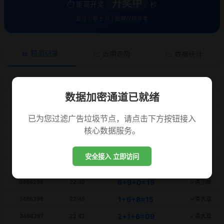
开奖中
⏱️ 距离开奖
秒
算法引擎 5 号 | 数据仅供参考
📊 预测记录
📈 近期走势
📉 数据统计
期号
时间
开奖
预测
数据加密通道已就绪
1+7+9=17
3466304
23:06
✓杀小双
5+8+3=16
3466303
23:03
✓杀小单
已为您过滤广告垃圾节点，请点击下方按钮接入
核心数据服务。
5+0+7=12
3466302
22:59
✗杀小双
0+7+2=09
3466301
22:56
✓杀大双
安全接入 立即访问
6+4+9=19
3466300
22:52
✓杀小双
6+9+0=15
3466299
22:49
✓杀小单
1+6+8=15
3466298
22:45
✓杀大双
2+1+6=09
3466297
22:42
✓杀大双