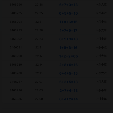
6+7+0=13
3466296
22:38
✓杀大双
0+5+5=10
3466295
22:35
✗杀小双
1+8+6=15
3466294
22:31
✓杀小单
1+7+9=17
3466293
22:28
✗杀大单
6+9+3=18
3466292
22:24
✓杀小双
1+9+6=16
3466291
22:21
✓杀小双
1+2+2=05
3466290
22:17
✓杀大单
2+8+6=16
3466289
22:14
✓杀小双
6+4+5=15
3466288
22:10
✓杀大双
5+3+5=13
3466287
22:07
✓杀大双
2+7+4=13
3466286
22:03
✗杀小单
8+4+2=14
3466285
22:00
✓杀小单