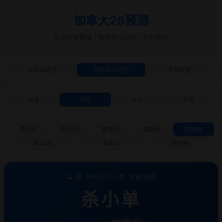
加拿大28预测
专业开奖数据 | 智能算法分析 | 实时更新
台湾28预测
加拿大28预测
刷新数据
组合
杀组
大小
单双
算法01
算法02
算法03
算法04
算法05
算法06
算法07
算法08
🔮 第 3466305 期 智能预测
杀小单