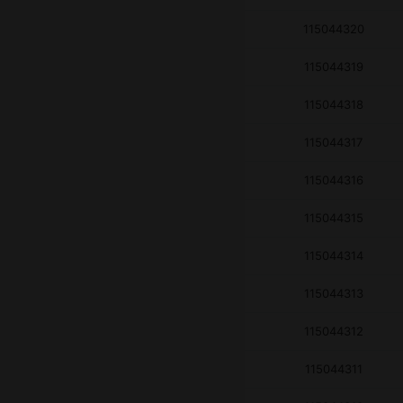
115044320
115044319
115044318
115044317
115044316
115044315
115044314
115044313
115044312
115044311