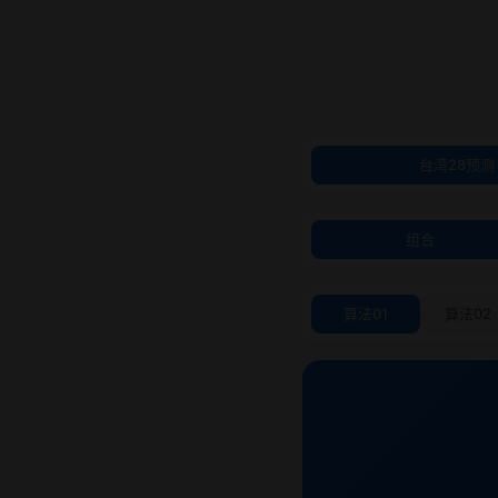
台湾28预测
组合
算法01
算法02